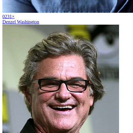
02
31
×
Denzel Washington