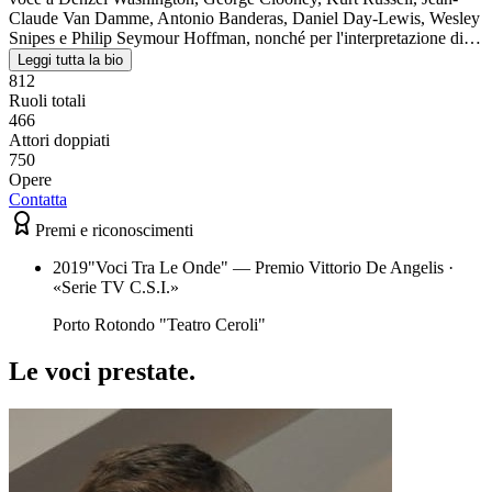
Claude Van Damme, Antonio Banderas, Daniel Day-Lewis, Wesley
Snipes e Philip Seymour Hoffman, nonché per l'interpretazione di…
Leggi tutta la bio
812
Ruoli totali
466
Attori doppiati
750
Opere
Contatta
Premi e riconoscimenti
2019
"Voci Tra Le Onde" — Premio Vittorio De Angelis
·
«
Serie TV C.S.I.
»
Porto Rotondo "Teatro Ceroli"
Le voci
prestate
.