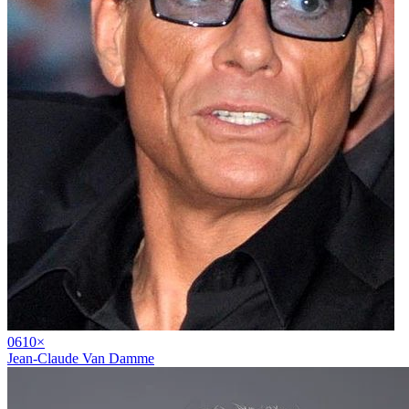
06
10
×
Jean-Claude Van Damme