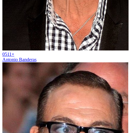
05
11
×
Antonio Banderas