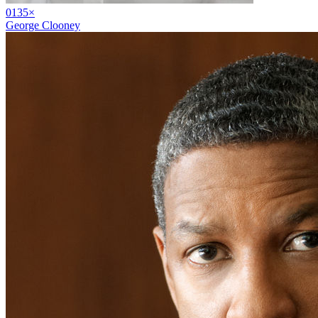
01
35
×
George Clooney