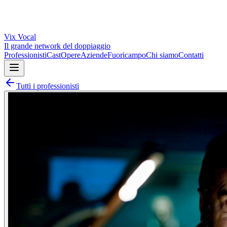
Vix
Vocal
Il grande network del doppiaggio
Professionisti
Cast
Opere
Aziende
Fuoricampo
Chi siamo
Contatti
Tutti i professionisti