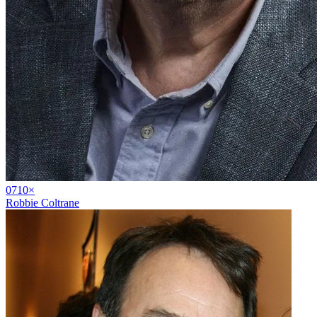
07
10
×
Robbie Coltrane