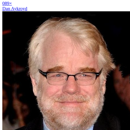
08
9
×
Dan Aykroyd