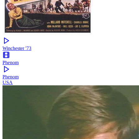
Winchester '73
Phenom
Phenom
USA