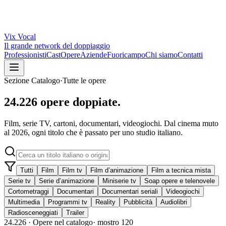
Vix
Vocal
Il grande network del doppiaggio
Professionisti
Cast
Opere
Aziende
Fuoricampo
Chi siamo
Contatti
Sezione Catalogo
·
Tutte le opere
24.226
opere doppiate.
Film, serie TV, cartoni, documentari, videogiochi. Dal cinema muto
al 2026, ogni titolo che è passato per uno studio italiano.
Tutti
Film
Film tv
Film d’animazione
Film a tecnica mista
Serie tv
Serie d’animazione
Miniserie tv
Soap opere e telenovele
Cortometraggi
Documentari
Documentari seriali
Videogiochi
Multimedia
Programmi tv
Reality
Pubblicità
Audiolibri
Radiosceneggiati
Trailer
24.226
· Opere nel catalogo
· mostro
120