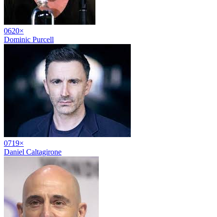
06
20
×
Dominic Purcell
07
19
×
Daniel Caltagirone