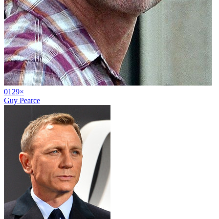
01
29
×
Guy Pearce