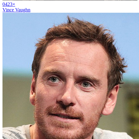
04
23
×
Vince Vaughn