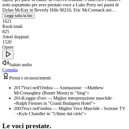
noto soprattutto per aver prestato voce a Luke Perry nei panni di
Dylan McKay in Beverly Hills 90210, Eric McCormack nei…
Leggi tutta la bio
1621
Ruoli totali
825
Attori doppiati
1520
Opere
Saluto audio
Contatta
Premi e riconoscimenti
2017
Voci nell'Ombra — Animazione
· «
Matthew
McConaughey (Buster Moon) in "Sing"
»
2014
Leggio d'oro — Miglior interpretazione maschile
·
«
Ralph Fiennes in "Grand Budapest Hotel"
»
2003
Voci nell'ombra — Miglior Voce Maschile - Sezione TV
· «
Kyle Chandler in "Ultime dal cielo"
»
Le voci
prestate
.