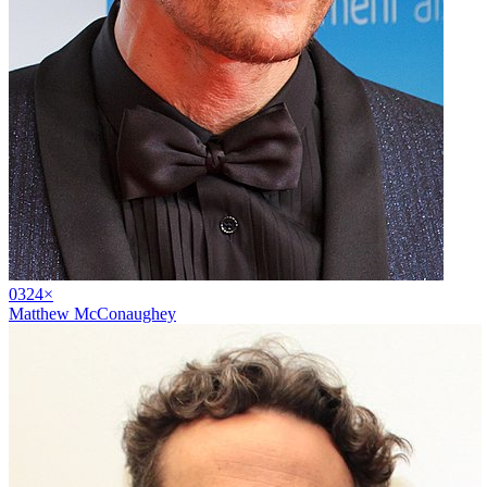
03
24
×
Matthew McConaughey