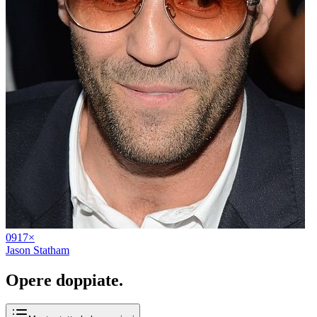
09
17
×
Jason Statham
Opere
doppiate
.