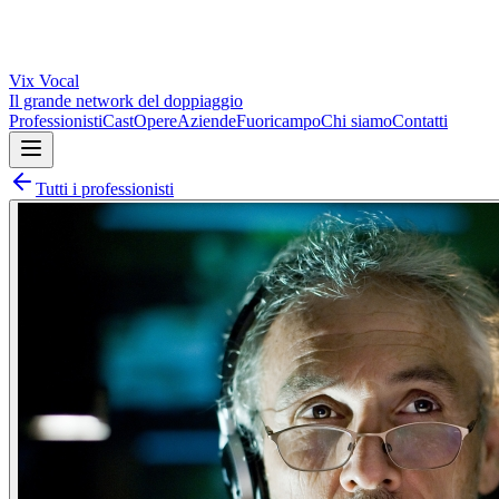
Vix
Vocal
Il grande network del doppiaggio
Professionisti
Cast
Opere
Aziende
Fuoricampo
Chi siamo
Contatti
Tutti i professionisti