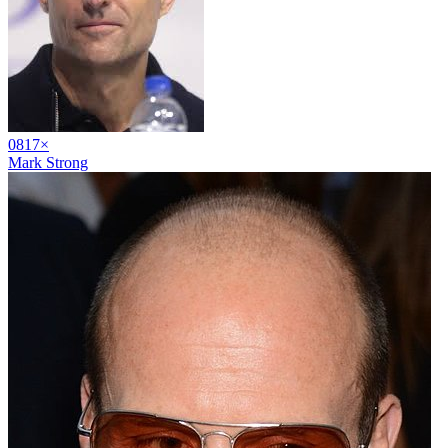
08
17
×
Mark Strong