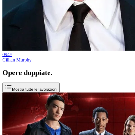
09
4
×
Cillian Murphy
Opere
doppiate
.
Mostra tutte le lavorazioni