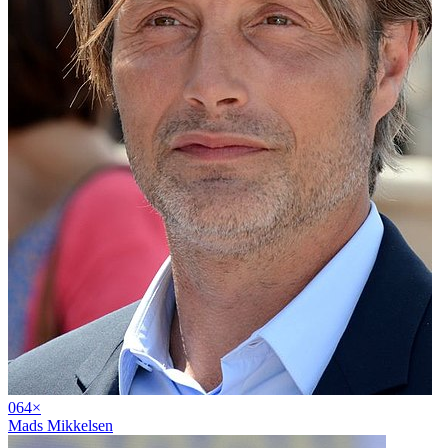
06
4
×
Mads Mikkelsen