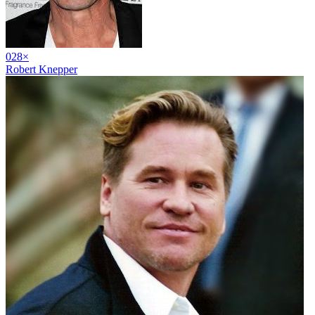
02
8
×
Robert Knepper