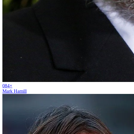
08
4
×
Mark Hamill