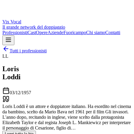
Vix
Vocal
Il grande network del doppiaggio
Professionisti
Cast
Opere
Aziende
Fuoricampo
Chi siamo
Contatti
Tutti i professionisti
LL
Loris
Loddi
03/12/1957
Loris Loddi è un attore e doppiatore italiano. Ha esordito nel cinema
da bambino, scelto da Mario Bava nel 1961 per il film Gli invasori.
L'anno dopo, recitando in inglese, viene scelto dalla protagonista
Elizabeth Taylor e dal regista Joseph L. Mankiewicz per interpretare
il personaggio di Cesarione, figlio di…
Leggi tutta la bio