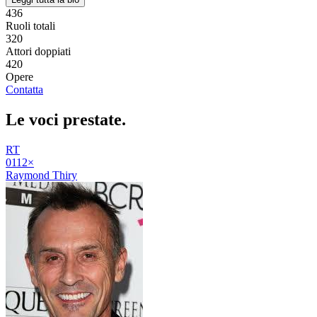
436
Ruoli totali
320
Attori doppiati
420
Opere
Contatta
Le voci
prestate
.
RT
01
12
×
Raymond Thiry