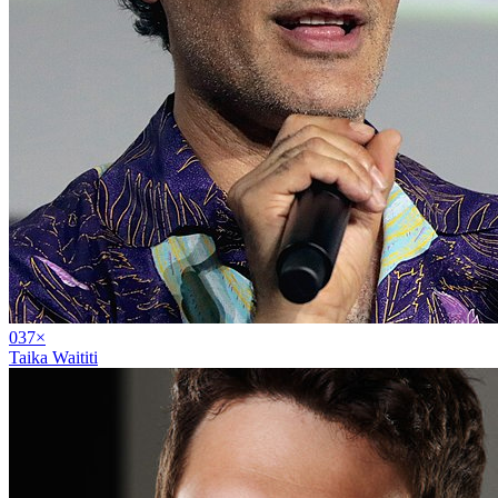
03
7
×
Taika Waititi