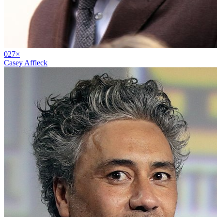
02
7
×
Casey Affleck