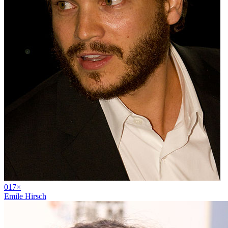
01
7
×
Emile Hirsch