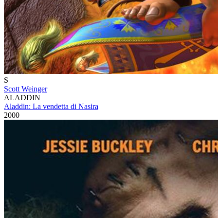
S
Scott Weinger
ALADDIN
Aladdin: La vendetta di Nasira
2000