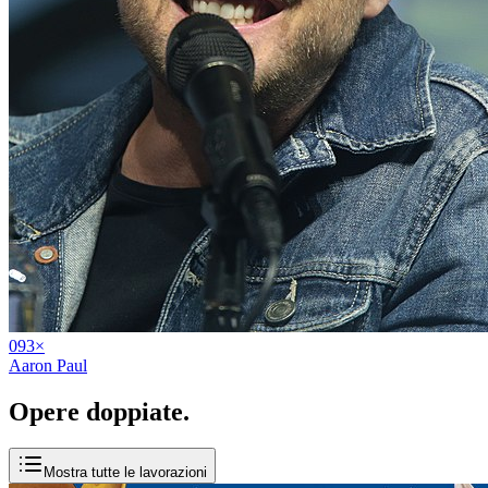
09
3
×
Aaron Paul
Opere
doppiate
.
Mostra tutte le lavorazioni