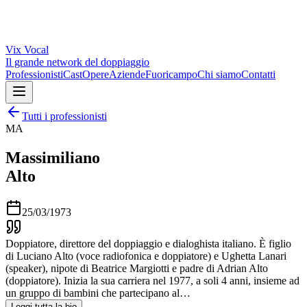
Vix
Vocal
Il grande network del doppiaggio
Professionisti
Cast
Opere
Aziende
Fuoricampo
Chi siamo
Contatti
Tutti i professionisti
MA
Massimiliano
Alto
25/03/1973
Doppiatore, direttore del doppiaggio e dialoghista italiano. È figlio
di Luciano Alto (voce radiofonica e doppiatore) e Ughetta Lanari
(speaker), nipote di Beatrice Margiotti e padre di Adrian Alto
(doppiatore). Inizia la sua carriera nel 1977, a soli 4 anni, insieme ad
un gruppo di bambini che partecipano al…
Leggi tutta la bio