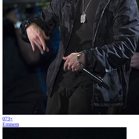
07
3
×
Eminem