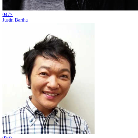
04
7
×
Justin Bartha
05
6
×