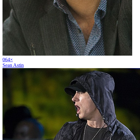
06
4
×
Sean Astin