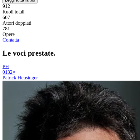
Leggi tutta la bio
912
Ruoli totali
607
Attori doppiati
781
Opere
Contatta
Le voci
prestate
.
PH
01
32
×
Patrick Heusinger