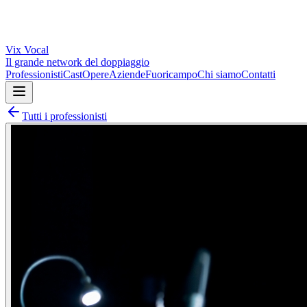
Vix
Vocal
Il grande network del doppiaggio
Professionisti
Cast
Opere
Aziende
Fuoricampo
Chi siamo
Contatti
Tutti i professionisti