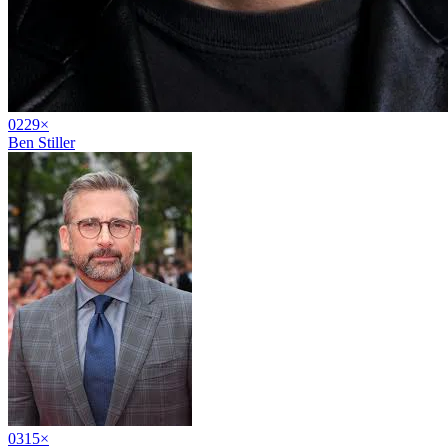
02
29
×
Ben Stiller
03
15
×