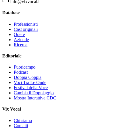
info@vixvocal.it
Database
Professionisti
Cast originali
Opere
Aziende
Ricerca
Editoriale
Fuoricampo
Podcast
Doppia Coppia
Voci Tra Le Onde
Festival della Voce
Cambia il Doppiaggio
Mostra Interattiva CDC
Vix Vocal
Chi siamo
Contatti