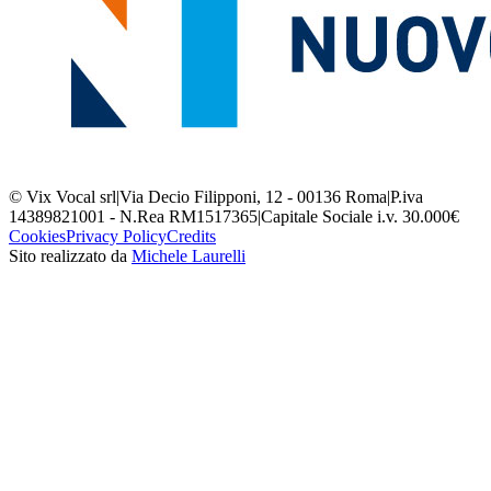
© Vix Vocal srl
|
Via Decio Filipponi, 12 - 00136 Roma
|
P.iva
14389821001 - N.Rea RM1517365
|
Capitale Sociale i.v. 30.000€
Cookies
Privacy Policy
Credits
Sito realizzato da
Michele Laurelli