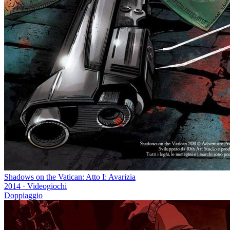
Shadows on the Vatican: Atto I: Avarizia
2014
·
Videogiochi
Doppiaggio