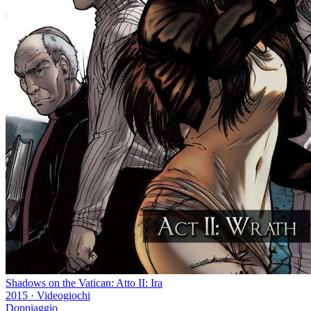
Shadows on the Vatican: Atto II: Ira
2015
·
Videogiochi
Doppiaggio