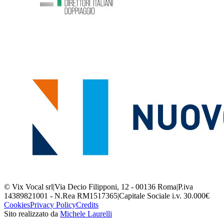
© Vix Vocal srl
|
Via Decio Filipponi, 12 - 00136 Roma
|
P.iva
14389821001 - N.Rea RM1517365
|
Capitale Sociale i.v. 30.000€
Cookies
Privacy Policy
Credits
Sito realizzato da
Michele Laurelli