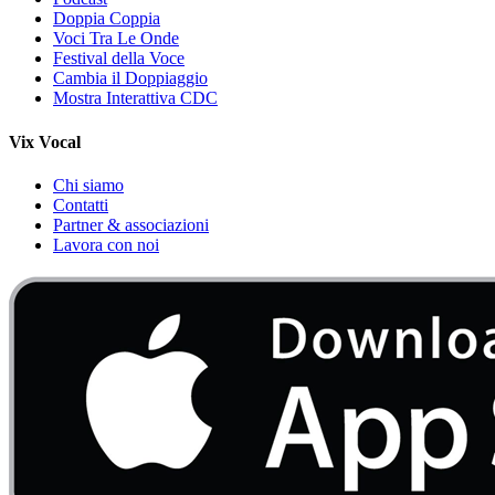
Doppia Coppia
Voci Tra Le Onde
Festival della Voce
Cambia il Doppiaggio
Mostra Interattiva CDC
Vix Vocal
Chi siamo
Contatti
Partner & associazioni
Lavora con noi