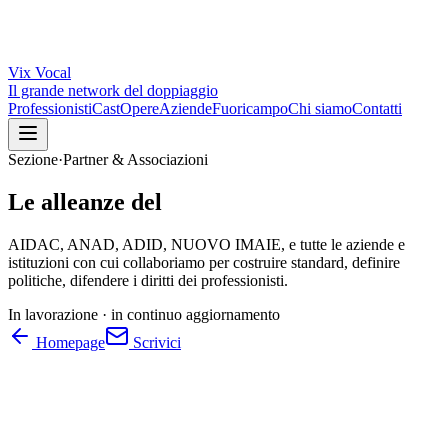
Vix
Vocal
Il grande network del doppiaggio
Professionisti
Cast
Opere
Aziende
Fuoricampo
Chi siamo
Contatti
Sezione
·
Partner & Associazioni
Le alleanze del
AIDAC, ANAD, ADID, NUOVO IMAIE, e tutte le aziende e
istituzioni con cui collaboriamo per costruire standard, definire
politiche, difendere i diritti dei professionisti.
In lavorazione ·
in continuo aggiornamento
Homepage
Scrivici