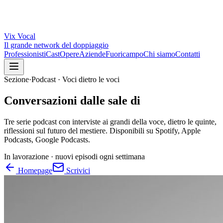
Vix
Vocal
Il grande network del doppiaggio
Professionisti
Cast
Opere
Aziende
Fuoricampo
Chi siamo
Contatti
Sezione
·
Podcast · Voci dietro le voci
Conversazioni dalle sale di
Tre serie podcast con interviste ai grandi della voce, dietro le quinte,
riflessioni sul futuro del mestiere. Disponibili su Spotify, Apple
Podcasts, Google Podcasts.
In lavorazione ·
nuovi episodi ogni settimana
Homepage
Scrivici