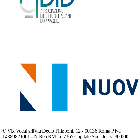
© Vix Vocal srl
|
Via Decio Filipponi, 12 - 00136 Roma
|
P.iva
14389821001 - N.Rea RM1517365
|
Capitale Sociale i.v. 30.000€