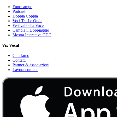
Fuoricampo
Podcast
Doppia Coppia
Voci Tra Le Onde
Festival della Voce
Cambia il Doppiaggio
Mostra Interattiva CDC
Vix Vocal
Chi siamo
Contatti
Partner & associazioni
Lavora con noi