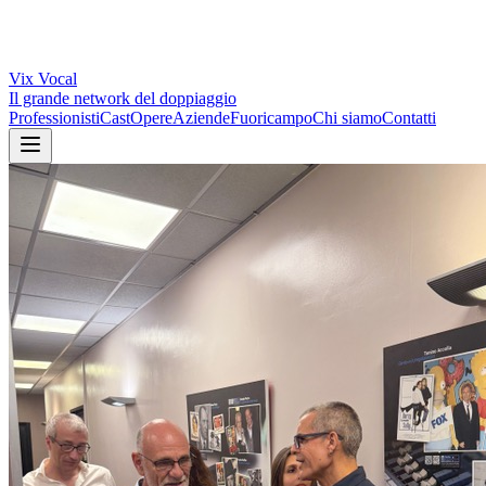
Vix
Vocal
Il grande network del doppiaggio
Professionisti
Cast
Opere
Aziende
Fuoricampo
Chi siamo
Contatti