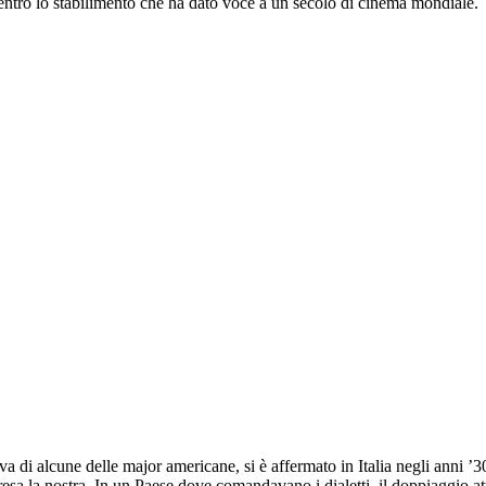
dentro lo stabilimento che ha dato voce a un secolo di cinema mondiale.
tiva di alcune delle major americane, si è affermato in Italia negli anni 
resa la nostra. In un Paese dove comandavano i dialetti, il doppiaggio at