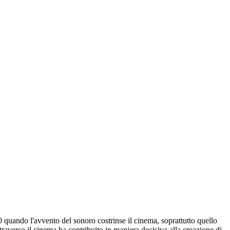
’30 quando l'avvento del sonoro costrinse il cinema, soprattutto quello
traverso il cinema ha contribuito in maniera decisiva alla creazione di