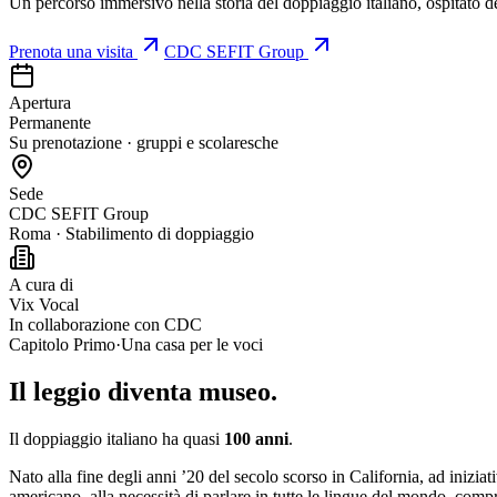
Un percorso immersivo nella storia del doppiaggio italiano, ospitato 
Prenota una visita
CDC SEFIT Group
Apertura
Permanente
Su prenotazione · gruppi e scolaresche
Sede
CDC SEFIT Group
Roma · Stabilimento di doppiaggio
A cura di
Vix Vocal
In collaborazione con CDC
Capitolo Primo
·
Una casa per le voci
Il leggio diventa
museo
.
Il doppiaggio italiano ha quasi
100 anni
.
Nato alla fine degli anni ’20 del secolo scorso in California, ad inizia
americano, alla necessità di parlare in tutte le lingue del mondo, comp