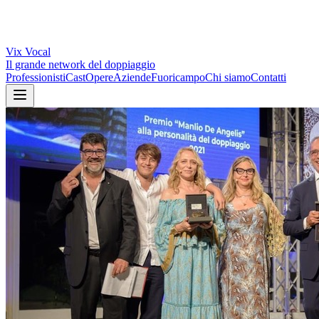
Vix
Vocal
Il grande network del doppiaggio
Professionisti
Cast
Opere
Aziende
Fuoricampo
Chi siamo
Contatti