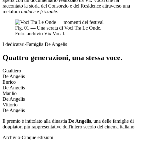
aperta con un documentario realizzato da Vix Vocal che ha
raccontato la storia del Consorzio e del Residence attraverso una
metafora
audace e frizzante
.
Fig. 01 — Una serata di Voci Tra Le Onde.
Foto: archivio Vix Vocal.
I dedicatari
·
Famiglia De Angelis
Quattro generazioni, una
stessa voce
.
Gualtiero
De Angelis
Enrico
De Angelis
Manlio
De Angelis
Vittorio
De Angelis
Il premio è intitolato alla dinastia
De Angelis
, una delle famiglie di
doppiatori più rappresentative dell'intero secolo del cinema italiano.
Archivio
·
Cinque edizioni