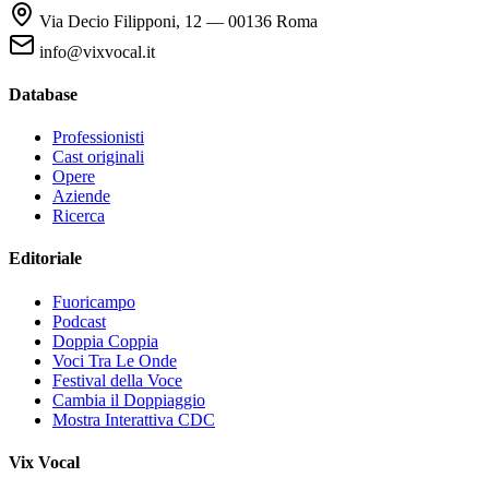
Via Decio Filipponi, 12 — 00136 Roma
info@vixvocal.it
Database
Professionisti
Cast originali
Opere
Aziende
Ricerca
Editoriale
Fuoricampo
Podcast
Doppia Coppia
Voci Tra Le Onde
Festival della Voce
Cambia il Doppiaggio
Mostra Interattiva CDC
Vix Vocal