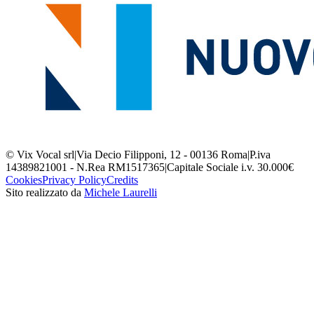
© Vix Vocal srl
|
Via Decio Filipponi, 12 - 00136 Roma
|
P.iva
14389821001 - N.Rea RM1517365
|
Capitale Sociale i.v. 30.000€
Cookies
Privacy Policy
Credits
Sito realizzato da
Michele Laurelli