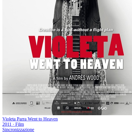
Violeta Parra Went to Heaven
2011
·
Film
Sincronizzazione