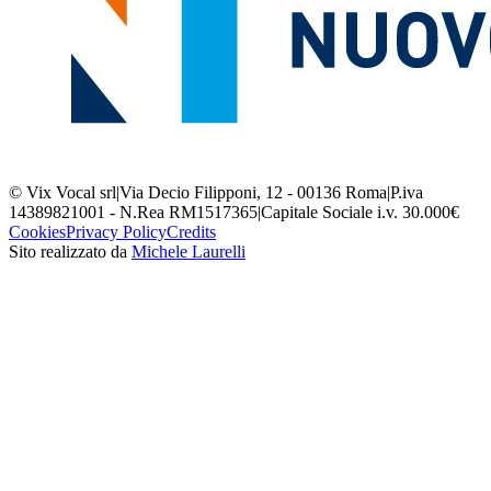
© Vix Vocal srl
|
Via Decio Filipponi, 12 - 00136 Roma
|
P.iva
14389821001 - N.Rea RM1517365
|
Capitale Sociale i.v. 30.000€
Cookies
Privacy Policy
Credits
Sito realizzato da
Michele Laurelli