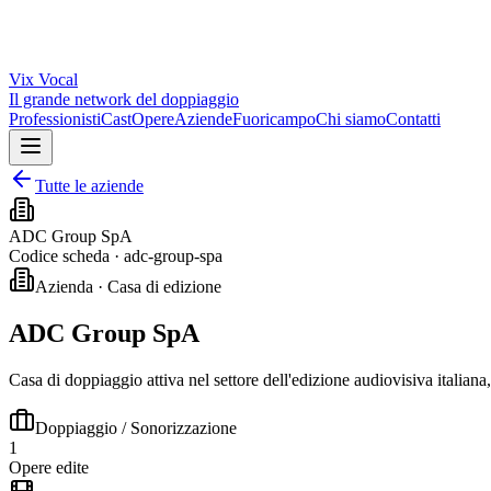
Vix
Vocal
Il grande network del doppiaggio
Professionisti
Cast
Opere
Aziende
Fuoricampo
Chi siamo
Contatti
Tutte le aziende
ADC Group SpA
Codice scheda ·
adc-group-spa
Azienda · Casa di edizione
ADC Group SpA
Casa di doppiaggio attiva nel settore dell'edizione audiovisiva italiana
Doppiaggio / Sonorizzazione
1
Opere edite