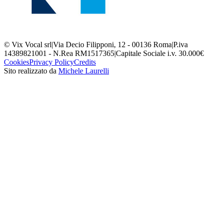
© Vix Vocal srl
|
Via Decio Filipponi, 12 - 00136 Roma
|
P.iva
14389821001 - N.Rea RM1517365
|
Capitale Sociale i.v. 30.000€
Cookies
Privacy Policy
Credits
Sito realizzato da
Michele Laurelli