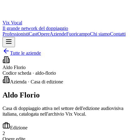
Vix
Vocal
Il grande network del doppiaggio
Professionisti
Cast
Opere
Aziende
Fuoricampo
Chi siamo
Contatti
Tutte le aziende
Aldo Florio
Codice scheda ·
aldo-florio
Azienda · Casa di edizione
Aldo Florio
Casa di doppiaggio attiva nel settore dell'edizione audiovisiva
italiana, catalogata nell'archivio Vix Vocal.
Edizione
2
Opere edite