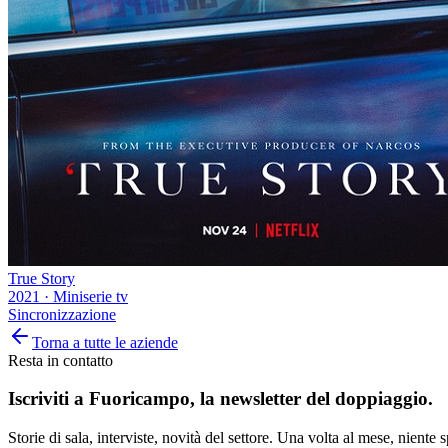
True Story
2021
·
Miniserie tv
Sincronizzazione
Torna a tutte le aziende
Resta in contatto
Iscriviti a
Fuoricampo
, la newsletter del doppiaggio.
Storie di sala, interviste, novità del settore. Una volta al mese, niente 