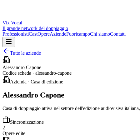
Vix
Vocal
Il grande network del doppiaggio
Professionisti
Cast
Opere
Aziende
Fuoricampo
Chi siamo
Contatti
Tutte le aziende
Alessandro Capone
Codice scheda ·
alessandro-capone
Azienda · Casa di edizione
Alessandro Capone
Casa di doppiaggio attiva nel settore dell'edizione audiovisiva italiana
Sincronizzazione
2
Opere edite