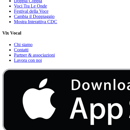
Doppia Coppia
Voci Tra Le Onde
Festival della Voce
Cambia il Doppiaggio
Mostra Interattiva CDC
Vix Vocal
Chi siamo
Contatti
Partner & associazioni
Lavora con noi