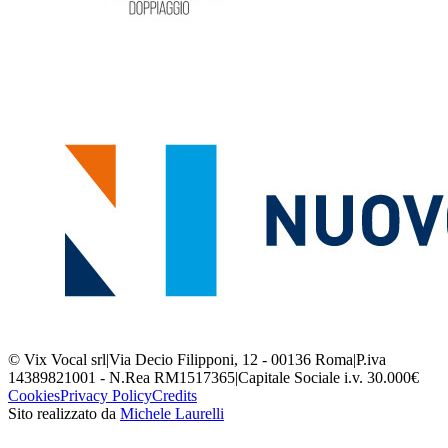
© Vix Vocal srl
|
Via Decio Filipponi, 12 - 00136 Roma
|
P.iva
14389821001 - N.Rea RM1517365
|
Capitale Sociale i.v. 30.000€
Cookies
Privacy Policy
Credits
Sito realizzato da
Michele Laurelli