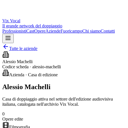
Vix
Vocal
Il grande network del doppiaggio
Professionisti
Cast
Opere
Aziende
Fuoricampo
Chi siamo
Contatti
Tutte le aziende
Alessio Machelli
Codice scheda ·
alessio-machelli
Azienda · Casa di edizione
Alessio Machelli
Casa di doppiaggio attiva nel settore dell'edizione audiovisiva
italiana, catalogata nell'archivio Vix Vocal.
0
Opere edite
Filmografia