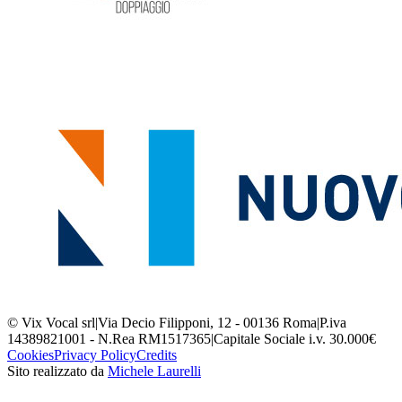
© Vix Vocal srl
|
Via Decio Filipponi, 12 - 00136 Roma
|
P.iva
14389821001 - N.Rea RM1517365
|
Capitale Sociale i.v. 30.000€
Cookies
Privacy Policy
Credits
Sito realizzato da
Michele Laurelli