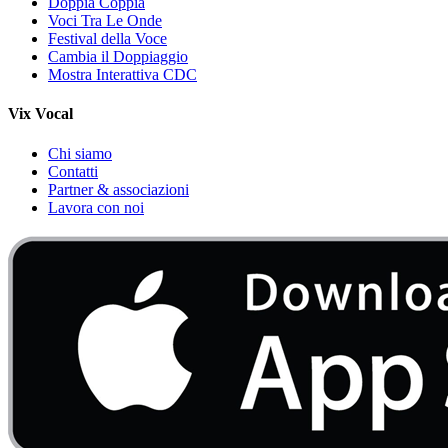
Doppia Coppia
Voci Tra Le Onde
Festival della Voce
Cambia il Doppiaggio
Mostra Interattiva CDC
Vix Vocal
Chi siamo
Contatti
Partner & associazioni
Lavora con noi