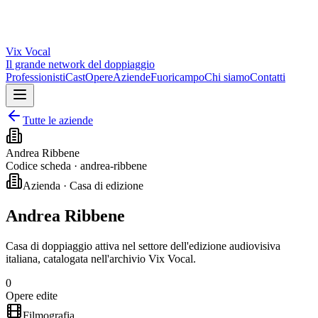
Vix
Vocal
Il grande network del doppiaggio
Professionisti
Cast
Opere
Aziende
Fuoricampo
Chi siamo
Contatti
Tutte le aziende
Andrea Ribbene
Codice scheda ·
andrea-ribbene
Azienda · Casa di edizione
Andrea Ribbene
Casa di doppiaggio attiva nel settore dell'edizione audiovisiva
italiana, catalogata nell'archivio Vix Vocal.
0
Opere edite
Filmografia