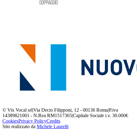
© Vix Vocal srl
|
Via Decio Filipponi, 12 - 00136 Roma
|
P.iva
14389821001 - N.Rea RM1517365
|
Capitale Sociale i.v. 30.000€
Cookies
Privacy Policy
Credits
Sito realizzato da
Michele Laurelli