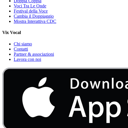
Doppia Coppia
Voci Tra Le Onde
Festival della Voce
Cambia il Doppiaggio
Mostra Interattiva CDC
Vix Vocal
Chi siamo
Contatti
Partner & associazioni
Lavora con noi