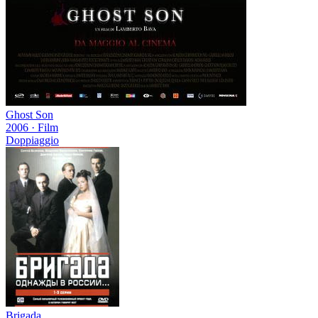
Ghost Son
2006
·
Film
Doppiaggio
Brigada