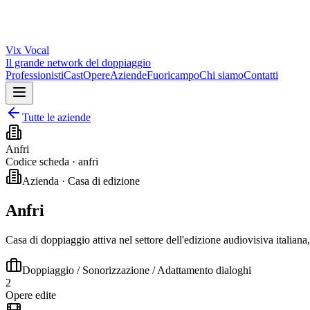
Vix
Vocal
Il grande network del doppiaggio
Professionisti
Cast
Opere
Aziende
Fuoricampo
Chi siamo
Contatti
Tutte le aziende
Anfri
Codice scheda ·
anfri
Azienda · Casa di edizione
Anfri
Casa di doppiaggio attiva nel settore dell'edizione audiovisiva italiana
Doppiaggio / Sonorizzazione / Adattamento dialoghi
2
Opere edite