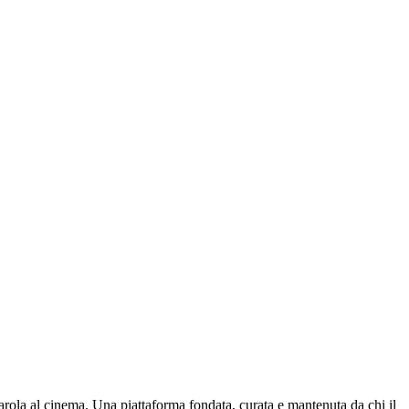
parola al cinema. Una piattaforma fondata, curata e mantenuta da chi il