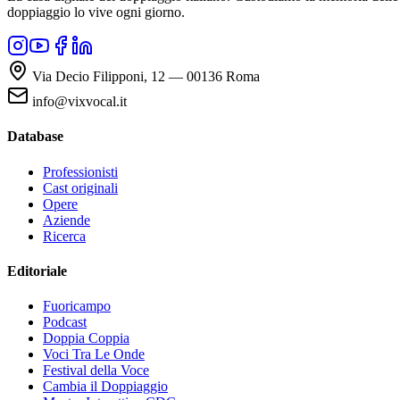
doppiaggio lo vive ogni giorno.
Via Decio Filipponi, 12 — 00136 Roma
info@vixvocal.it
Database
Professionisti
Cast originali
Opere
Aziende
Ricerca
Editoriale
Fuoricampo
Podcast
Doppia Coppia
Voci Tra Le Onde
Festival della Voce
Cambia il Doppiaggio