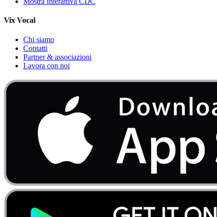
Mostra Interattiva CDC
Vix Vocal
Chi siamo
Contatti
Partner & associazioni
Lavora con noi