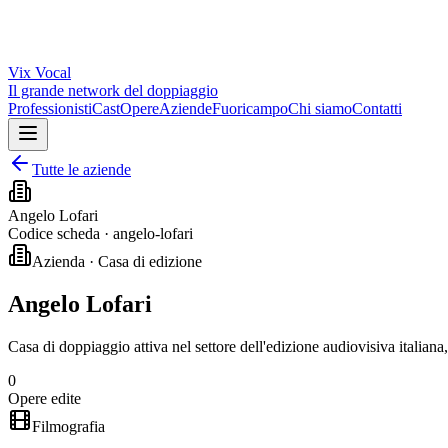
Vix
Vocal
Il grande network del doppiaggio
Professionisti
Cast
Opere
Aziende
Fuoricampo
Chi siamo
Contatti
Tutte le aziende
Angelo Lofari
Codice scheda ·
angelo-lofari
Azienda · Casa di edizione
Angelo Lofari
Casa di doppiaggio attiva nel settore dell'edizione audiovisiva italiana
0
Opere edite
Filmografia