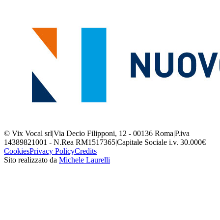
© Vix Vocal srl
|
Via Decio Filipponi, 12 - 00136 Roma
|
P.iva
14389821001 - N.Rea RM1517365
|
Capitale Sociale i.v. 30.000€
Cookies
Privacy Policy
Credits
Sito realizzato da
Michele Laurelli