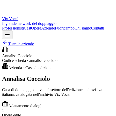
Vix
Vocal
Il grande network del doppiaggio
Professionisti
Cast
Opere
Aziende
Fuoricampo
Chi siamo
Contatti
Tutte le aziende
Annalisa Cocciolo
Codice scheda ·
annalisa-cocciolo
Azienda · Casa di edizione
Annalisa Cocciolo
Casa di doppiaggio attiva nel settore dell'edizione audiovisiva
italiana, catalogata nell'archivio Vix Vocal.
Adattamento dialoghi
1
Opere edite