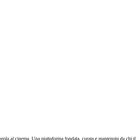
parola al cinema. Una piattaforma fondata, curata e mantenuta da chi il