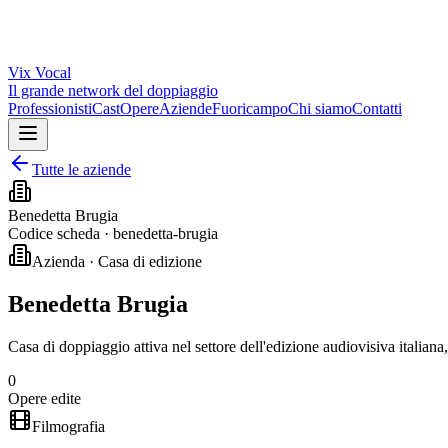
Vix
Vocal
Il grande network del doppiaggio
Professionisti
Cast
Opere
Aziende
Fuoricampo
Chi siamo
Contatti
Tutte le aziende
Benedetta Brugia
Codice scheda ·
benedetta-brugia
Azienda · Casa di edizione
Benedetta Brugia
Casa di doppiaggio attiva nel settore dell'edizione audiovisiva italiana
0
Opere edite
Filmografia