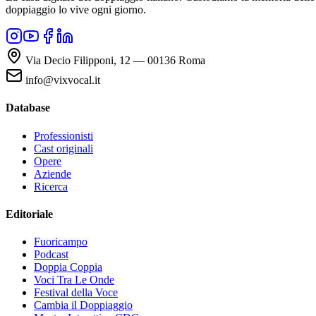
doppiaggio lo vive ogni giorno.
Via Decio Filipponi, 12 — 00136 Roma
info@vixvocal.it
Database
Professionisti
Cast originali
Opere
Aziende
Ricerca
Editoriale
Fuoricampo
Podcast
Doppia Coppia
Voci Tra Le Onde
Festival della Voce
Cambia il Doppiaggio