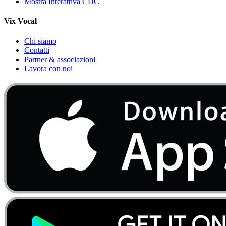
Mostra Interattiva CDC
Vix Vocal
Chi siamo
Contatti
Partner & associazioni
Lavora con noi