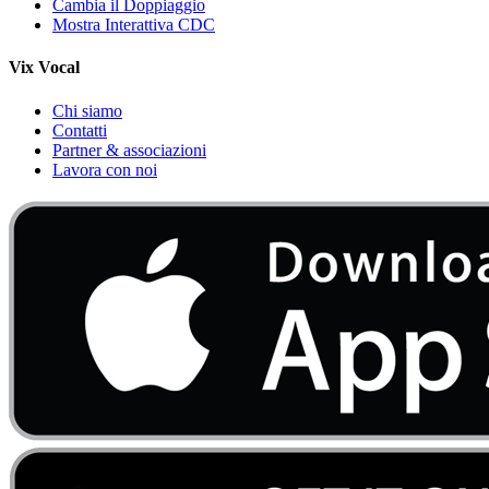
Cambia il Doppiaggio
Mostra Interattiva CDC
Vix Vocal
Chi siamo
Contatti
Partner & associazioni
Lavora con noi