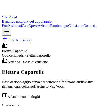
Vix
Vocal
Il grande network del doppiaggio
Professionisti
Cast
Opere
Aziende
Fuoricampo
Chi siamo
Contatti
Tutte le aziende
Elettra Caporello
Codice scheda ·
elettra-caporello
Azienda · Casa di edizione
Elettra Caporello
Casa di doppiaggio attiva nel settore dell'edizione audiovisiva
italiana, catalogata nell'archivio Vix Vocal.
Adattamento dialoghi
1
Opere edite