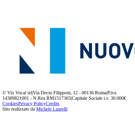
© Vix Vocal srl
|
Via Decio Filipponi, 12 - 00136 Roma
|
P.iva
14389821001 - N.Rea RM1517365
|
Capitale Sociale i.v. 30.000€
Cookies
Privacy Policy
Credits
Sito realizzato da
Michele Laurelli