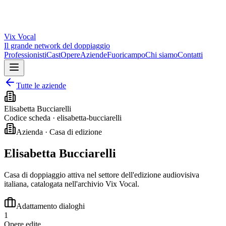
Vix
Vocal
Il grande network del doppiaggio
Professionisti
Cast
Opere
Aziende
Fuoricampo
Chi siamo
Contatti
Tutte le aziende
Elisabetta Bucciarelli
Codice scheda ·
elisabetta-bucciarelli
Azienda · Casa di edizione
Elisabetta Bucciarelli
Casa di doppiaggio attiva nel settore dell'edizione audiovisiva
italiana, catalogata nell'archivio Vix Vocal.
Adattamento dialoghi
1
Opere edite