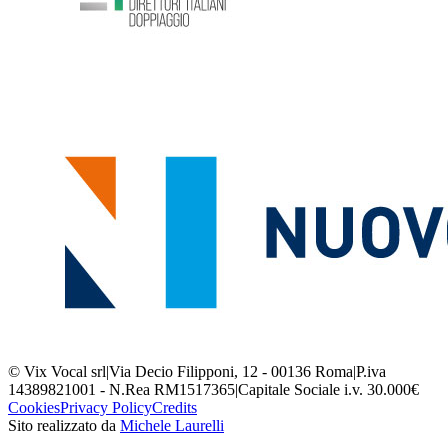
© Vix Vocal srl
|
Via Decio Filipponi, 12 - 00136 Roma
|
P.iva
14389821001 - N.Rea RM1517365
|
Capitale Sociale i.v. 30.000€
Cookies
Privacy Policy
Credits
Sito realizzato da
Michele Laurelli