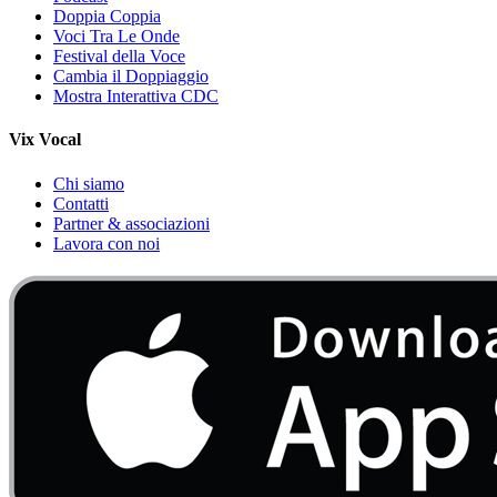
Doppia Coppia
Voci Tra Le Onde
Festival della Voce
Cambia il Doppiaggio
Mostra Interattiva CDC
Vix Vocal
Chi siamo
Contatti
Partner & associazioni
Lavora con noi