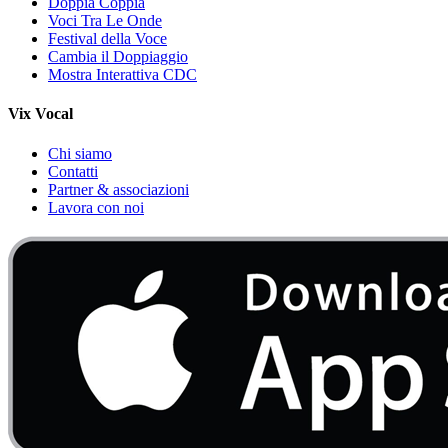
Doppia Coppia
Voci Tra Le Onde
Festival della Voce
Cambia il Doppiaggio
Mostra Interattiva CDC
Vix Vocal
Chi siamo
Contatti
Partner & associazioni
Lavora con noi