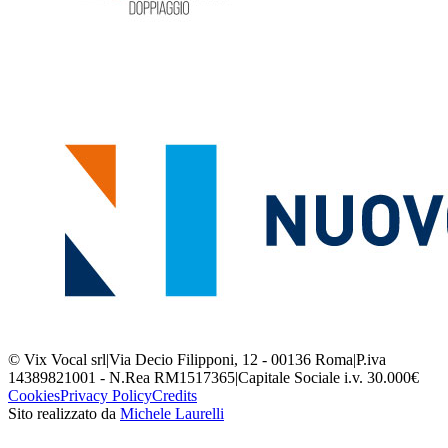
© Vix Vocal srl
|
Via Decio Filipponi, 12 - 00136 Roma
|
P.iva
14389821001 - N.Rea RM1517365
|
Capitale Sociale i.v. 30.000€
Cookies
Privacy Policy
Credits
Sito realizzato da
Michele Laurelli