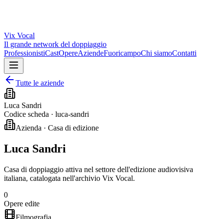
Vix
Vocal
Il grande network del doppiaggio
Professionisti
Cast
Opere
Aziende
Fuoricampo
Chi siamo
Contatti
Tutte le aziende
Luca Sandri
Codice scheda ·
luca-sandri
Azienda · Casa di edizione
Luca Sandri
Casa di doppiaggio attiva nel settore dell'edizione audiovisiva
italiana, catalogata nell'archivio Vix Vocal.
0
Opere edite
Filmografia