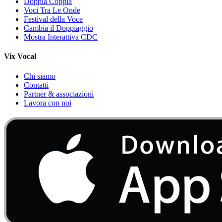
Doppia Coppia
Voci Tra Le Onde
Festival della Voce
Cambia il Doppiaggio
Mostra Interattiva CDC
Vix Vocal
Chi siamo
Contatti
Partner & associazioni
Lavora con noi