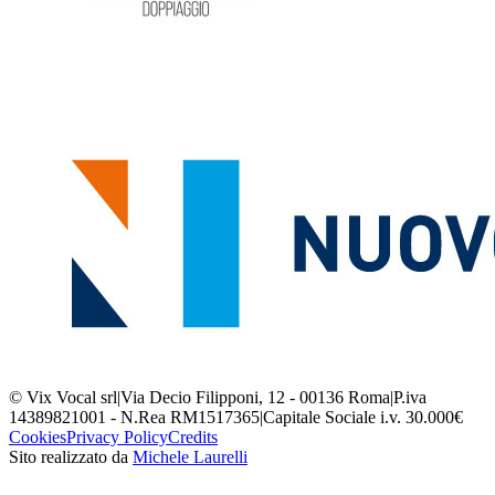
© Vix Vocal srl
|
Via Decio Filipponi, 12 - 00136 Roma
|
P.iva
14389821001 - N.Rea RM1517365
|
Capitale Sociale i.v. 30.000€
Cookies
Privacy Policy
Credits
Sito realizzato da
Michele Laurelli