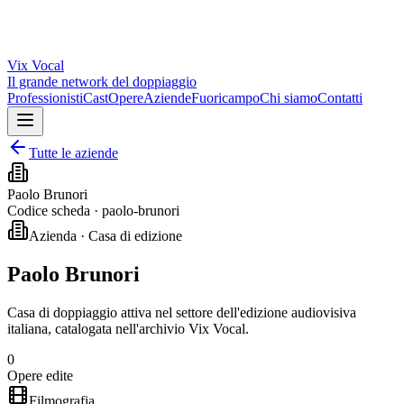
Vix
Vocal
Il grande network del doppiaggio
Professionisti
Cast
Opere
Aziende
Fuoricampo
Chi siamo
Contatti
Tutte le aziende
Paolo Brunori
Codice scheda ·
paolo-brunori
Azienda · Casa di edizione
Paolo Brunori
Casa di doppiaggio attiva nel settore dell'edizione audiovisiva
italiana, catalogata nell'archivio Vix Vocal.
0
Opere edite
Filmografia