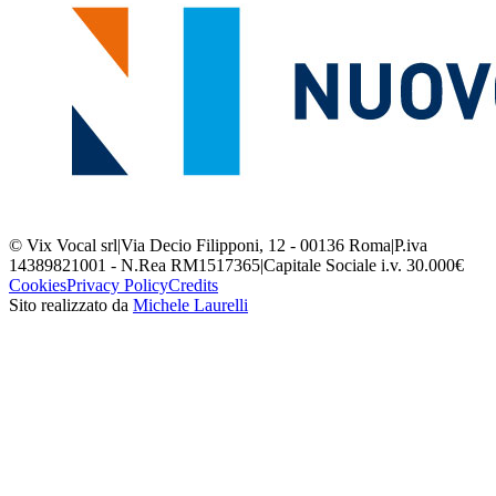
© Vix Vocal srl
|
Via Decio Filipponi, 12 - 00136 Roma
|
P.iva
14389821001 - N.Rea RM1517365
|
Capitale Sociale i.v. 30.000€
Cookies
Privacy Policy
Credits
Sito realizzato da
Michele Laurelli