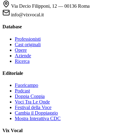
Via Decio Filipponi, 12 — 00136 Roma
info@vixvocal.it
Database
Professionisti
Cast originali
Opere
Aziende
Ricerca
Editoriale
Fuoricampo
Podcast
Doppia Coppia
Voci Tra Le Onde
Festival della Voce
Cambia il Doppiaggio
Mostra Interattiva CDC
Vix Vocal