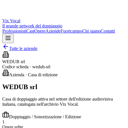
Vix
Vocal
Il grande network del doppiaggio
Professionisti
Cast
Opere
Aziende
Fuoricampo
Chi siamo
Contatti
Tutte le aziende
WEDUB srl
Codice scheda ·
wedub-srl
Azienda · Casa di edizione
WEDUB srl
Casa di doppiaggio attiva nel settore dell'edizione audiovisiva
italiana, catalogata nell'archivio Vix Vocal.
Doppiaggio / Sonorizzazione / Edizione
1
Opere edite