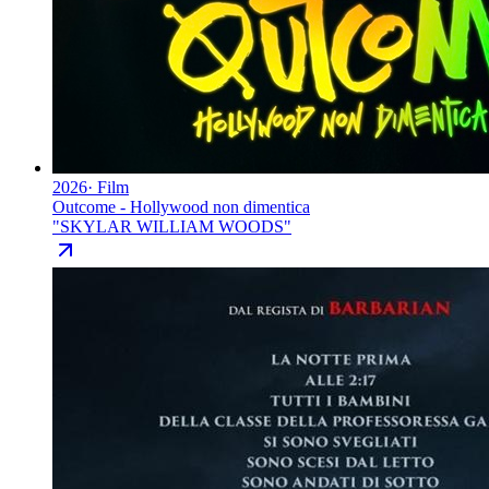
2026
·
Film
Outcome - Hollywood non dimentica
"
SKYLAR WILLIAM WOODS
"