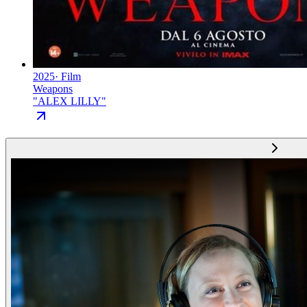
2025
·
Film
Weapons
"
ALEX LILLY
"