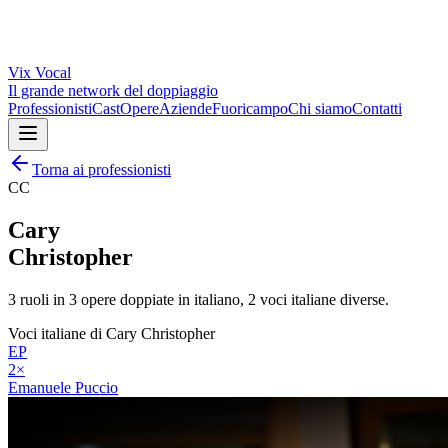
Vix
Vocal
Il grande network del doppiaggio
Professionisti
Cast
Opere
Aziende
Fuoricampo
Chi siamo
Contatti
Torna ai professionisti
CC
Cary
Christopher
3
ruoli in
3
opere doppiate in italiano,
2
voci italiane diverse.
Voci italiane di
Cary Christopher
EP
2
×
Emanuele Puccio