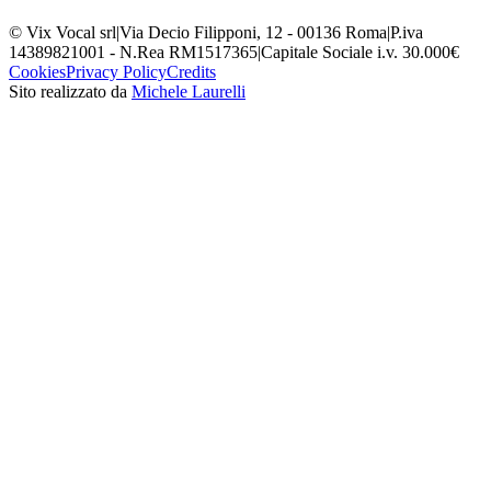
© Vix Vocal srl
|
Via Decio Filipponi, 12 - 00136 Roma
|
P.iva
14389821001 - N.Rea RM1517365
|
Capitale Sociale i.v. 30.000€
Cookies
Privacy Policy
Credits
Sito realizzato da
Michele Laurelli