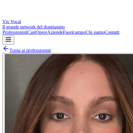
Vix
Vocal
Il grande network del doppiaggio
Professionisti
Cast
Opere
Aziende
Fuoricampo
Chi siamo
Contatti
Torna ai professionisti