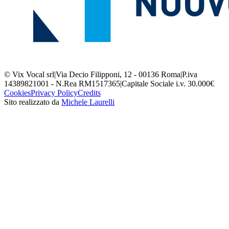
© Vix Vocal srl
|
Via Decio Filipponi, 12 - 00136 Roma
|
P.iva
14389821001 - N.Rea RM1517365
|
Capitale Sociale i.v. 30.000€
Cookies
Privacy Policy
Credits
Sito realizzato da
Michele Laurelli