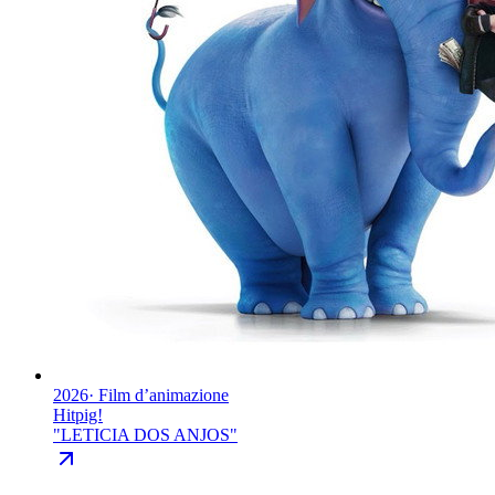
2026
·
Film d’animazione
Hitpig!
"
LETICIA DOS ANJOS
"