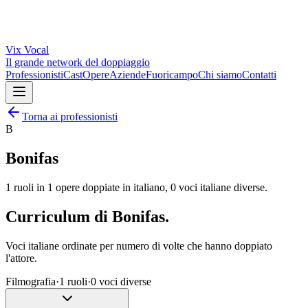
Vix
Vocal
Il grande network del doppiaggio
Professionisti
Cast
Opere
Aziende
Fuoricampo
Chi siamo
Contatti
Torna ai professionisti
B
Bonifas
1
ruoli in
1
opere doppiate in italiano,
0
voci italiane diverse.
Curriculum di
Bonifas
.
Voci italiane ordinate per numero di volte che hanno doppiato
l'attore.
Filmografia
·
1
ruoli
·
0
voci diverse