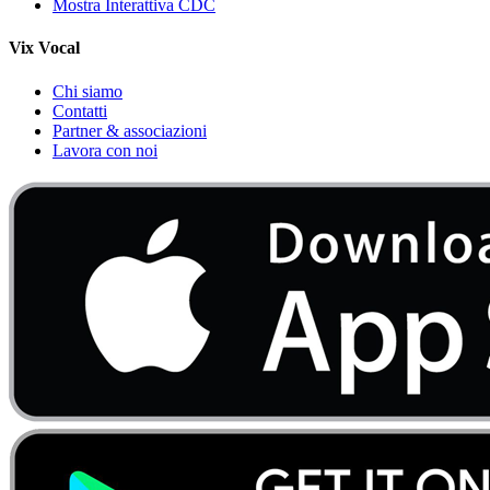
Mostra Interattiva CDC
Vix Vocal
Chi siamo
Contatti
Partner & associazioni
Lavora con noi