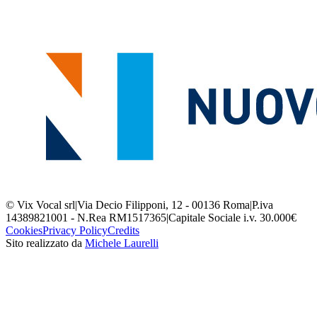
© Vix Vocal srl
|
Via Decio Filipponi, 12 - 00136 Roma
|
P.iva
14389821001 - N.Rea RM1517365
|
Capitale Sociale i.v. 30.000€
Cookies
Privacy Policy
Credits
Sito realizzato da
Michele Laurelli