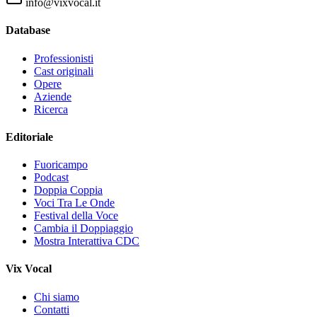
info@vixvocal.it
Database
Professionisti
Cast originali
Opere
Aziende
Ricerca
Editoriale
Fuoricampo
Podcast
Doppia Coppia
Voci Tra Le Onde
Festival della Voce
Cambia il Doppiaggio
Mostra Interattiva CDC
Vix Vocal
Chi siamo
Contatti