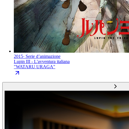
2015
·
Serie d’animazione
Lupin III - L'avventura italiana
"
WATARU URAGA
"