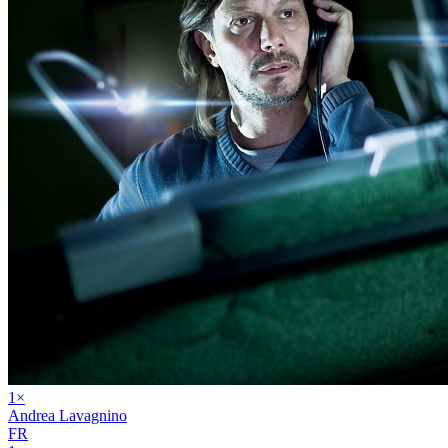
1
×
Andrea Lavagnino
FR