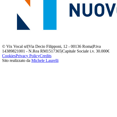
© Vix Vocal srl
|
Via Decio Filipponi, 12 - 00136 Roma
|
P.iva
14389821001 - N.Rea RM1517365
|
Capitale Sociale i.v. 30.000€
Cookies
Privacy Policy
Credits
Sito realizzato da
Michele Laurelli