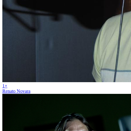
1
×
Renato Novara