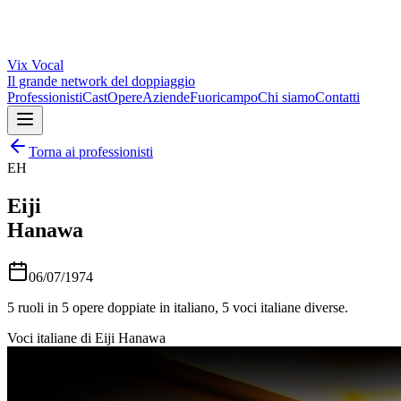
Vix
Vocal
Il grande network del doppiaggio
Professionisti
Cast
Opere
Aziende
Fuoricampo
Chi siamo
Contatti
Torna ai professionisti
EH
Eiji
Hanawa
06/07/1974
5
ruoli in
5
opere doppiate in italiano,
5
voci italiane diverse.
Voci italiane di
Eiji Hanawa