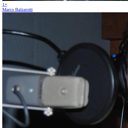
1
×
Marco Balzarotti