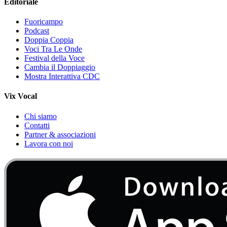
Editoriale
Fuoricampo
Podcast
Doppia Coppia
Voci Tra Le Onde
Festival della Voce
Cambia il Doppiaggio
Mostra Interattiva CDC
Vix Vocal
Chi siamo
Contatti
Partner & associazioni
Lavora con noi