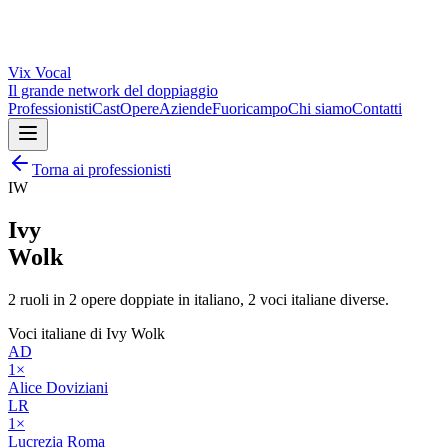
Vix
Vocal
Il grande network del doppiaggio
Professionisti
Cast
Opere
Aziende
Fuoricampo
Chi siamo
Contatti
Torna ai professionisti
IW
Ivy
Wolk
2
ruoli in
2
opere doppiate in italiano,
2
voci italiane diverse.
Voci italiane di
Ivy Wolk
AD
1
×
Alice Doviziani
LR
1
×
Lucrezia Roma