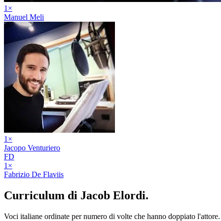
1
×
Manuel Meli
1
×
Jacopo Venturiero
FD
1
×
Fabrizio De Flaviis
Curriculum di
Jacob Elordi
.
Voci italiane ordinate per numero di volte che hanno doppiato l'attore.