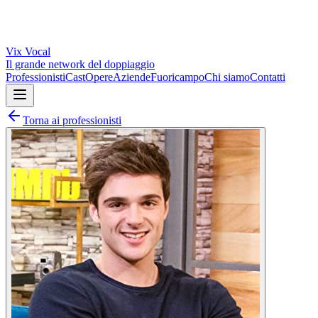
Vix
Vocal
Il grande network del doppiaggio
Professionisti
Cast
Opere
Aziende
Fuoricampo
Chi siamo
Contatti
Torna ai professionisti