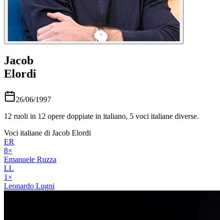
Jacob
Elordi
26/06/1997
12
ruoli in
12
opere doppiate in italiano,
5
voci italiane diverse.
Voci italiane di
Jacob Elordi
ER
8
×
Emanuele Ruzza
LL
1
×
Leonardo Lugni