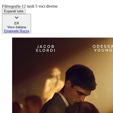
Filmografia
·
12
ruoli
·
5
voci diverse
Espandi tutte
ER
Voce italiana
Emanuele Ruzza