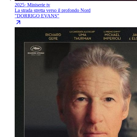
2025
·
Miniserie tv
La strada stretta verso il profondo Nord
"
DORRIGO EVANS
"