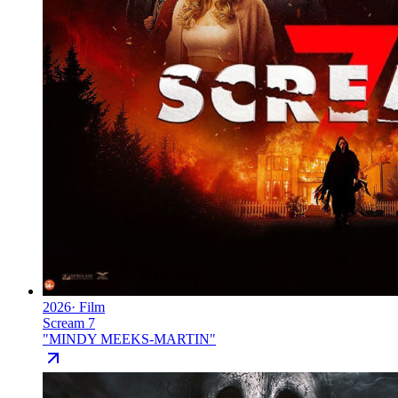
2026
·
Film
Scream 7
"
MINDY MEEKS-MARTIN
"