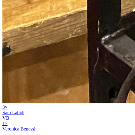
3
×
Sara Labidi
VB
1
×
Veronica Benassi