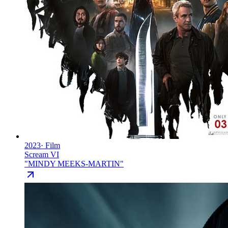
2023
·
Film
Scream VI
"
MINDY MEEKS-MARTIN
"