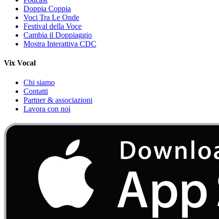
Doppia Coppia
Voci Tra Le Onde
Festival della Voce
Cambia il Doppiaggio
Mostra Interattiva CDC
Vix Vocal
Chi siamo
Contatti
Partner & associazioni
Lavora con noi