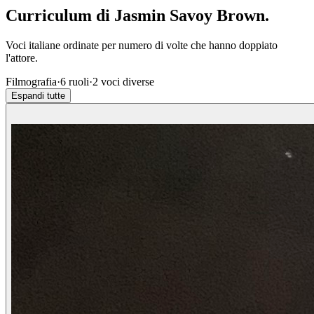
Curriculum di
Jasmin Savoy Brown
.
Voci italiane ordinate per numero di volte che hanno doppiato
l'attore.
Filmografia
·
6
ruoli
·
2
voci diverse
Espandi tutte