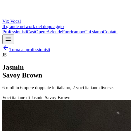
Vix
Vocal
Il grande network del doppiaggio
Professionisti
Cast
Opere
Aziende
Fuoricampo
Chi siamo
Contatti
Torna ai professionisti
JS
Jasmin
Savoy Brown
6
ruoli in
6
opere doppiate in italiano,
2
voci italiane diverse.
Voci italiane di
Jasmin Savoy Brown