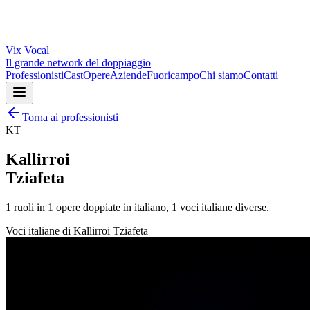
Vix
Vocal
Il grande network del doppiaggio
Professionisti
Cast
Opere
Aziende
Fuoricampo
Chi siamo
Contatti
Torna ai professionisti
KT
Kallirroi
Tziafeta
1
ruoli in
1
opere doppiate in italiano,
1
voci italiane diverse.
Voci italiane di
Kallirroi Tziafeta