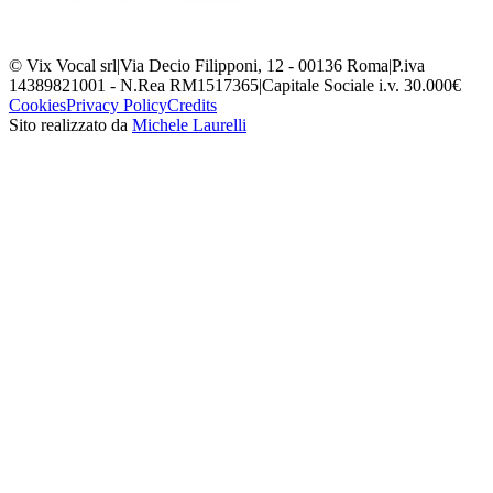
© Vix Vocal srl
|
Via Decio Filipponi, 12 - 00136 Roma
|
P.iva
14389821001 - N.Rea RM1517365
|
Capitale Sociale i.v. 30.000€
Cookies
Privacy Policy
Credits
Sito realizzato da
Michele Laurelli