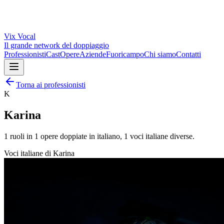
Vix
Vocal
Il grande network del doppiaggio
Professionisti
Cast
Opere
Aziende
Fuoricampo
Chi siamo
Contatti
Torna ai professionisti
K
Karina
1
ruoli in
1
opere doppiate in italiano,
1
voci italiane diverse.
Voci italiane di
Karina