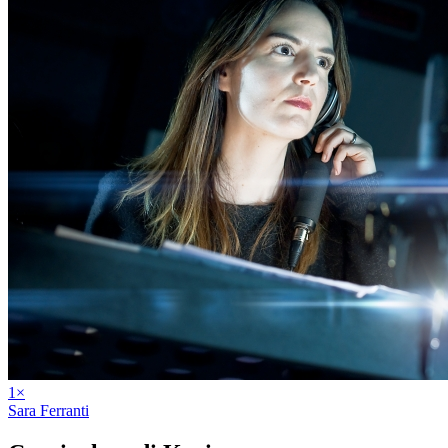
1
×
Sara Ferranti