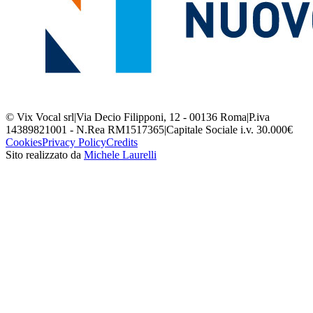
© Vix Vocal srl
|
Via Decio Filipponi, 12 - 00136 Roma
|
P.iva
14389821001 - N.Rea RM1517365
|
Capitale Sociale i.v. 30.000€
Cookies
Privacy Policy
Credits
Sito realizzato da
Michele Laurelli