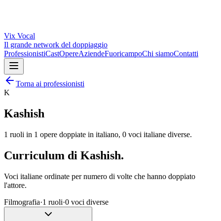
Vix
Vocal
Il grande network del doppiaggio
Professionisti
Cast
Opere
Aziende
Fuoricampo
Chi siamo
Contatti
Torna ai professionisti
K
Kashish
1
ruoli in
1
opere doppiate in italiano,
0
voci italiane diverse.
Curriculum di
Kashish
.
Voci italiane ordinate per numero di volte che hanno doppiato
l'attore.
Filmografia
·
1
ruoli
·
0
voci diverse