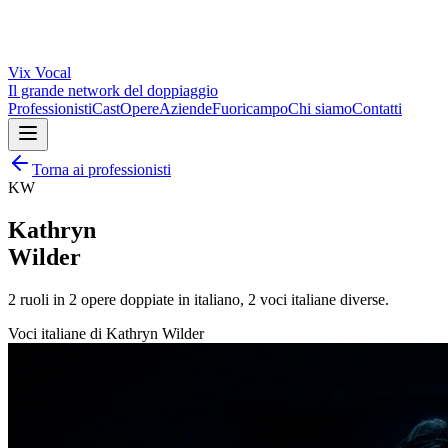
Vix
Vocal
Il grande network del doppiaggio
Professionisti
Cast
Opere
Aziende
Fuoricampo
Chi siamo
Contatti
Torna ai professionisti
KW
Kathryn
Wilder
2
ruoli in
2
opere doppiate in italiano,
2
voci italiane diverse.
Voci italiane di
Kathryn Wilder