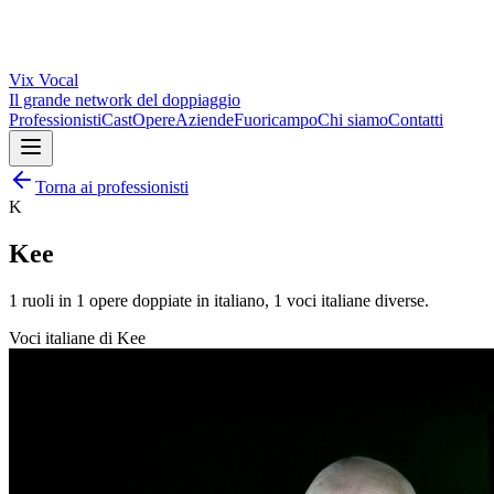
Vix
Vocal
Il grande network del doppiaggio
Professionisti
Cast
Opere
Aziende
Fuoricampo
Chi siamo
Contatti
Torna ai professionisti
K
Kee
1
ruoli in
1
opere doppiate in italiano,
1
voci italiane diverse.
Voci italiane di
Kee