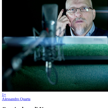
1
×
Alessandro Quarta