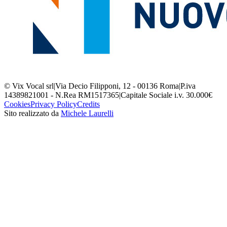
© Vix Vocal srl
|
Via Decio Filipponi, 12 - 00136 Roma
|
P.iva
14389821001 - N.Rea RM1517365
|
Capitale Sociale i.v. 30.000€
Cookies
Privacy Policy
Credits
Sito realizzato da
Michele Laurelli