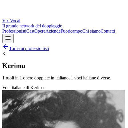
Vix
Vocal
Il grande network del doppiaggio
Professionisti
Cast
Opere
Aziende
Fuoricampo
Chi siamo
Contatti
Torna ai professionisti
K
Kerima
1
ruoli in
1
opere doppiate in italiano,
1
voci italiane diverse.
Voci italiane di
Kerima