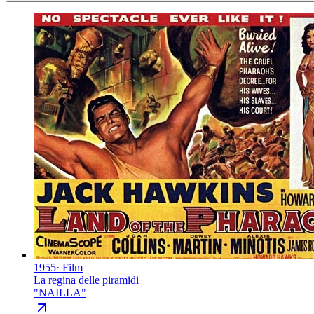
1955
·
Film
La regina delle piramidi
"
NAILLA
"