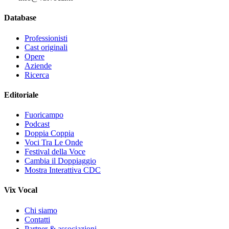
Database
Professionisti
Cast originali
Opere
Aziende
Ricerca
Editoriale
Fuoricampo
Podcast
Doppia Coppia
Voci Tra Le Onde
Festival della Voce
Cambia il Doppiaggio
Mostra Interattiva CDC
Vix Vocal
Chi siamo
Contatti
Partner & associazioni