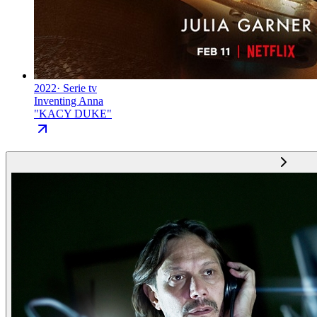
2022
·
Serie tv
Inventing Anna
"
KACY DUKE
"