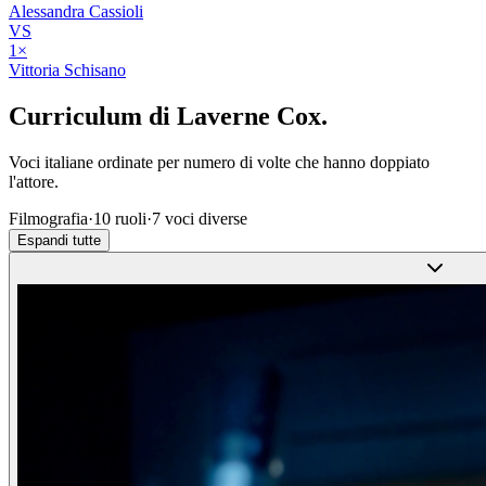
Alessandra Cassioli
VS
1
×
Vittoria Schisano
Curriculum di
Laverne Cox
.
Voci italiane ordinate per numero di volte che hanno doppiato
l'attore.
Filmografia
·
10
ruoli
·
7
voci diverse
Espandi tutte