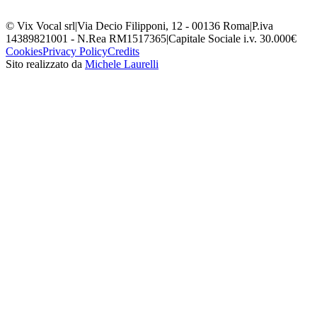
© Vix Vocal srl
|
Via Decio Filipponi, 12 - 00136 Roma
|
P.iva
14389821001 - N.Rea RM1517365
|
Capitale Sociale i.v. 30.000€
Cookies
Privacy Policy
Credits
Sito realizzato da
Michele Laurelli