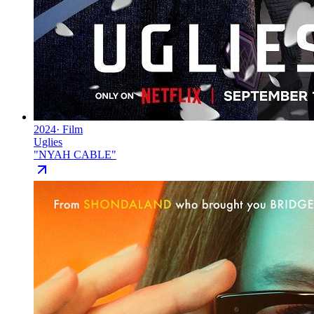
2024
·
Film
Uglies
"
NYAH CABLE
"