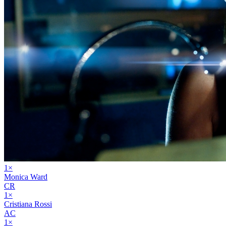
1
×
Monica Ward
CR
1
×
Cristiana Rossi
AC
1
×