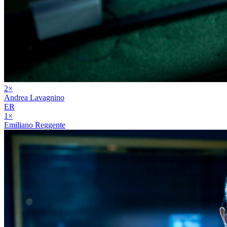
2
×
Andrea Lavagnino
ER
1
×
Emiliano Reggente