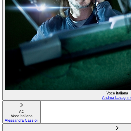
Voce italiana
Andrea Lavagnin
AC
Voce italiana
Alessandra Cassioli