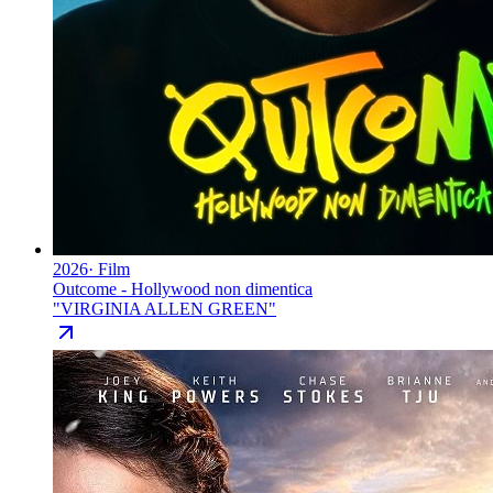
2026
·
Film
Outcome - Hollywood non dimentica
"
VIRGINIA ALLEN GREEN
"