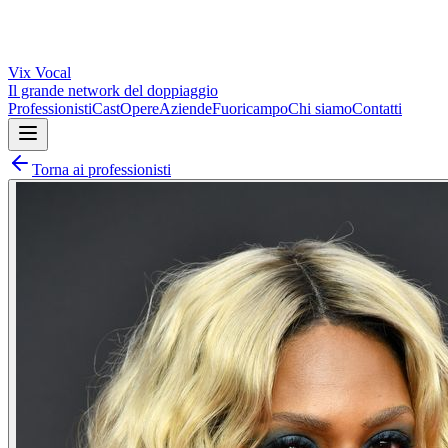
Vix
Vocal
Il grande network del doppiaggio
Professionisti
Cast
Opere
Aziende
Fuoricampo
Chi siamo
Contatti
Torna ai professionisti