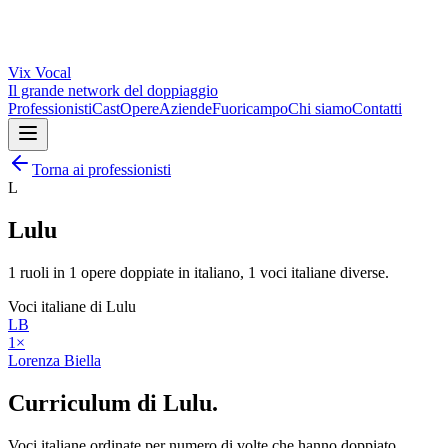
Vix
Vocal
Il grande network del doppiaggio
Professionisti
Cast
Opere
Aziende
Fuoricampo
Chi siamo
Contatti
Torna ai professionisti
L
Lulu
1
ruoli in
1
opere doppiate in italiano,
1
voci italiane diverse.
Voci italiane di
Lulu
LB
1
×
Lorenza Biella
Curriculum di
Lulu
.
Voci italiane ordinate per numero di volte che hanno doppiato