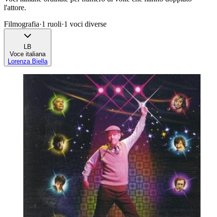
l'attore.
Filmografia
·
1
ruoli
·
1
voci diverse
LB
Voce italiana
Lorenza Biella