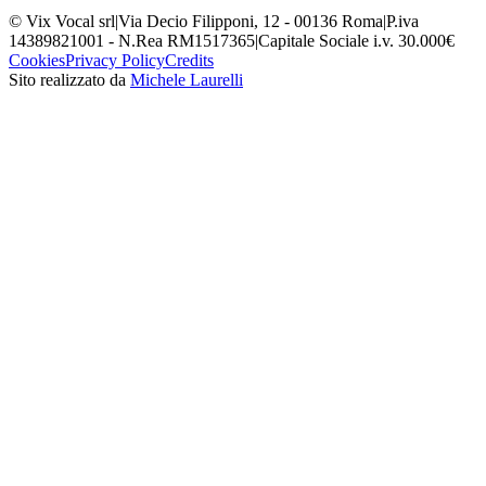
© Vix Vocal srl
|
Via Decio Filipponi, 12 - 00136 Roma
|
P.iva
14389821001 - N.Rea RM1517365
|
Capitale Sociale i.v. 30.000€
Cookies
Privacy Policy
Credits
Sito realizzato da
Michele Laurelli