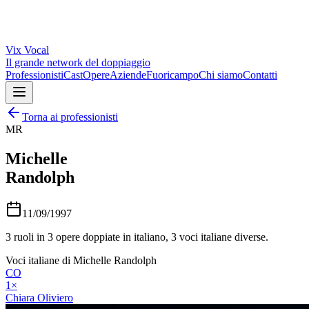
Vix
Vocal
Il grande network del doppiaggio
Professionisti
Cast
Opere
Aziende
Fuoricampo
Chi siamo
Contatti
Torna ai professionisti
MR
Michelle
Randolph
11/09/1997
3
ruoli in
3
opere doppiate in italiano,
3
voci italiane diverse.
Voci italiane di
Michelle Randolph
CO
1
×
Chiara Oliviero