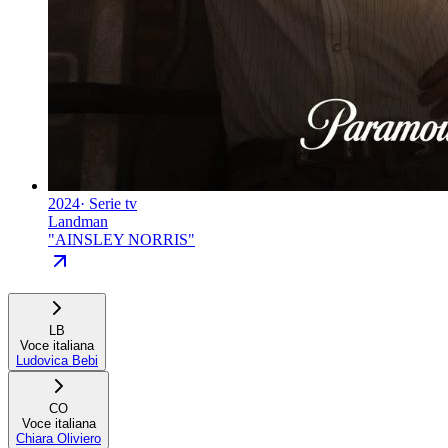
2024
·
Serie tv
Landman
"
AINSLEY NORRIS
"
LB
Voce italiana
Ludovica Bebi
CO
Voce italiana
Chiara Oliviero