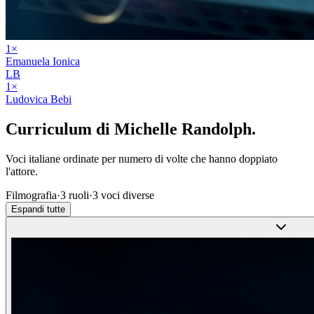
1
×
Emanuela Ionica
LB
1
×
Ludovica Bebi
Curriculum di
Michelle Randolph
.
Voci italiane ordinate per numero di volte che hanno doppiato
l'attore.
Filmografia
·
3
ruoli
·
3
voci diverse
Espandi tutte