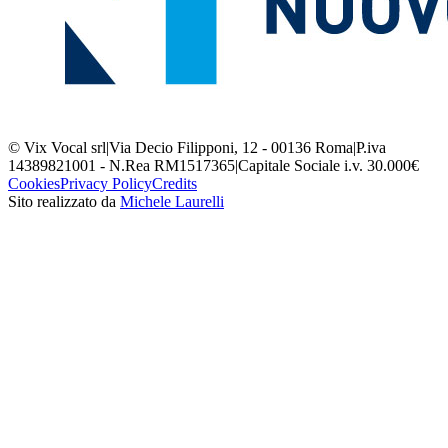
© Vix Vocal srl
|
Via Decio Filipponi, 12 - 00136 Roma
|
P.iva
14389821001 - N.Rea RM1517365
|
Capitale Sociale i.v. 30.000€
Cookies
Privacy Policy
Credits
Sito realizzato da
Michele Laurelli