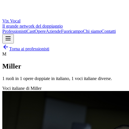
Vix
Vocal
Il grande network del doppiaggio
Professionisti
Cast
Opere
Aziende
Fuoricampo
Chi siamo
Contatti
Torna ai professionisti
M
Miller
1
ruoli in
1
opere doppiate in italiano,
1
voci italiane diverse.
Voci italiane di
Miller