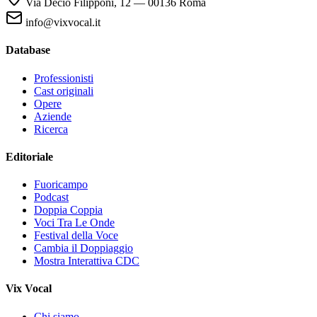
Via Decio Filipponi, 12 — 00136 Roma
info@vixvocal.it
Database
Professionisti
Cast originali
Opere
Aziende
Ricerca
Editoriale
Fuoricampo
Podcast
Doppia Coppia
Voci Tra Le Onde
Festival della Voce
Cambia il Doppiaggio
Mostra Interattiva CDC
Vix Vocal
Chi siamo