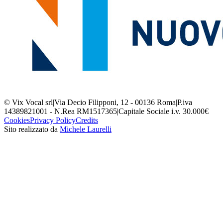
© Vix Vocal srl
|
Via Decio Filipponi, 12 - 00136 Roma
|
P.iva
14389821001 - N.Rea RM1517365
|
Capitale Sociale i.v. 30.000€
Cookies
Privacy Policy
Credits
Sito realizzato da
Michele Laurelli