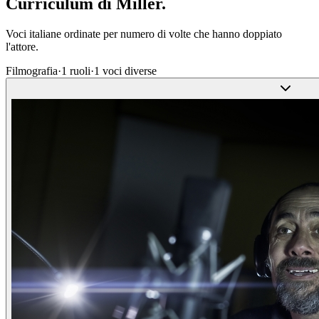
Curriculum di
Miller
.
Voci italiane ordinate per numero di volte che hanno doppiato
l'attore.
Filmografia
·
1
ruoli
·
1
voci diverse