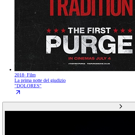
2018
·
Film
La prima notte del giudizio
"
DOLORES
"