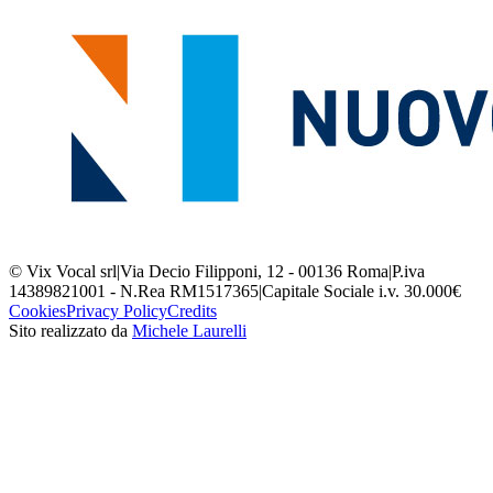
© Vix Vocal srl
|
Via Decio Filipponi, 12 - 00136 Roma
|
P.iva
14389821001 - N.Rea RM1517365
|
Capitale Sociale i.v. 30.000€
Cookies
Privacy Policy
Credits
Sito realizzato da
Michele Laurelli