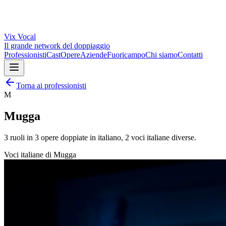
Vix
Vocal
Il grande network del doppiaggio
Professionisti
Cast
Opere
Aziende
Fuoricampo
Chi siamo
Contatti
Torna ai professionisti
M
Mugga
3
ruoli in
3
opere doppiate in italiano,
2
voci italiane diverse.
Voci italiane di
Mugga