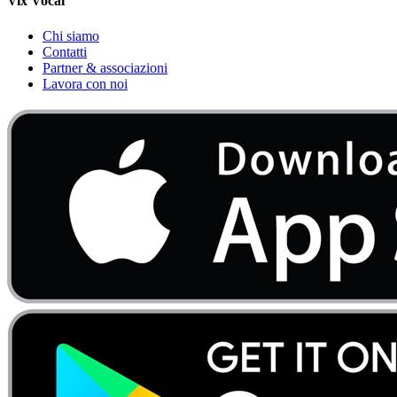
Vix Vocal
Chi siamo
Contatti
Partner & associazioni
Lavora con noi