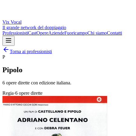
Vix
Vocal
Il grande network del doppiaggio
Professionisti
Cast
Opere
Aziende
Fuoricampo
Chi siamo
Contatti
Torna ai professionisti
P
Pipolo
6
opere dirette
con edizione italiana.
Regia
·
6
opere dirette