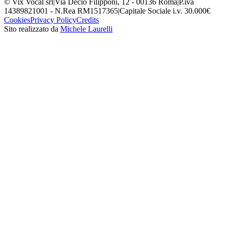
© Vix Vocal srl
|
Via Decio Filipponi, 12 - 00136 Roma
|
P.iva
14389821001 - N.Rea RM1517365
|
Capitale Sociale i.v. 30.000€
Cookies
Privacy Policy
Credits
Sito realizzato da
Michele Laurelli