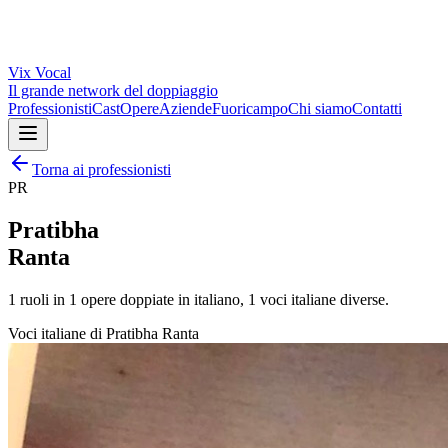
Vix
Vocal
Il grande network del doppiaggio
Professionisti
Cast
Opere
Aziende
Fuoricampo
Chi siamo
Contatti
Torna ai professionisti
PR
Pratibha
Ranta
1
ruoli in
1
opere doppiate in italiano,
1
voci italiane diverse.
Voci italiane di
Pratibha Ranta