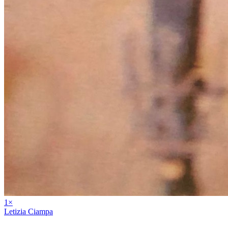
1
×
Letizia Ciampa