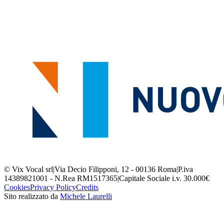
© Vix Vocal srl
|
Via Decio Filipponi, 12 - 00136 Roma
|
P.iva
14389821001 - N.Rea RM1517365
|
Capitale Sociale i.v. 30.000€
Cookies
Privacy Policy
Credits
Sito realizzato da
Michele Laurelli