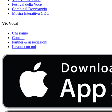
Festival della Voce
Cambia il Doppiaggio
Mostra Interattiva CDC
Vix Vocal
Chi siamo
Contatti
Partner & associazioni
Lavora con noi