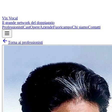
Vix
Vocal
Il grande network del doppiaggio
Professionisti
Cast
Opere
Aziende
Fuoricampo
Chi siamo
Contatti
Torna ai professionisti