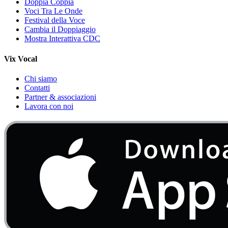
Doppia Coppia
Voci Tra Le Onde
Festival della Voce
Cambia il Doppiaggio
Mostra Interattiva CDC
Vix Vocal
Chi siamo
Contatti
Partner & associazioni
Lavora con noi