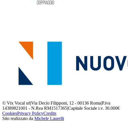
© Vix Vocal srl
|
Via Decio Filipponi, 12 - 00136 Roma
|
P.iva
14389821001 - N.Rea RM1517365
|
Capitale Sociale i.v. 30.000€
Cookies
Privacy Policy
Credits
Sito realizzato da
Michele Laurelli