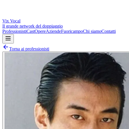
Vix
Vocal
Il grande network del doppiaggio
Professionisti
Cast
Opere
Aziende
Fuoricampo
Chi siamo
Contatti
Torna ai professionisti