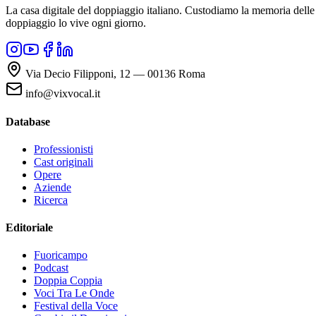
La casa digitale del doppiaggio italiano. Custodiamo la memoria delle v
doppiaggio lo vive ogni giorno.
Via Decio Filipponi, 12 — 00136 Roma
info@vixvocal.it
Database
Professionisti
Cast originali
Opere
Aziende
Ricerca
Editoriale
Fuoricampo
Podcast
Doppia Coppia
Voci Tra Le Onde
Festival della Voce