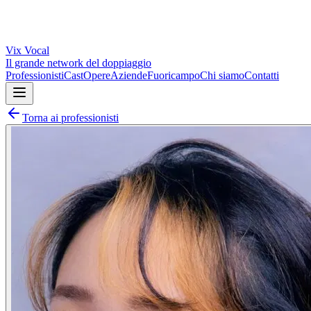
Vix
Vocal
Il grande network del doppiaggio
Professionisti
Cast
Opere
Aziende
Fuoricampo
Chi siamo
Contatti
Torna ai professionisti