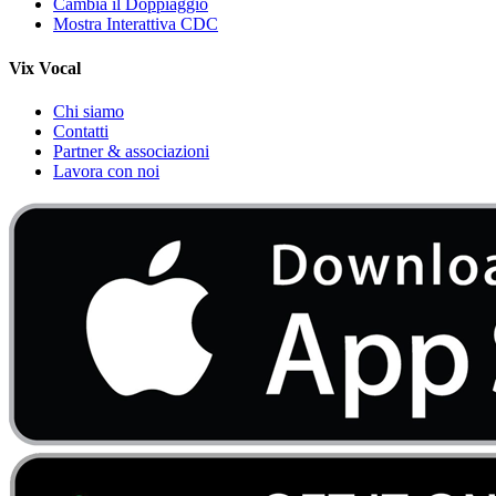
Cambia il Doppiaggio
Mostra Interattiva CDC
Vix Vocal
Chi siamo
Contatti
Partner & associazioni
Lavora con noi